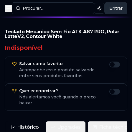
Procurar...
Entrar
Procurar produtos
Mudar tema
Teclado Mecânico Sem Fio ATK A87 PRO, Polar
LatteV2, Contour White
Indisponível
Salvar como favorito
Acompanhe esse produto salvando
entre seus produtos favoritos
Quer economizar?
Nós alertamos você quando o preço
baixar
Histórico
Upgrades
Ficha técnica