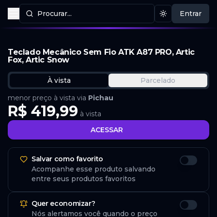
Procurar...
Entrar
Procurar produtos
Mudar tema
Teclado Mecânico Sem Fio ATK A87 PRO, Artic
Fox, Artic Snow
À vista
Parcelado
menor preço à vista via
Pichau
R$ 419,99
à vista
ACESSAR
Salvar como favorito
Acompanhe esse produto salvando
entre seus produtos favoritos
Quer economizar?
Nós alertamos você quando o preço