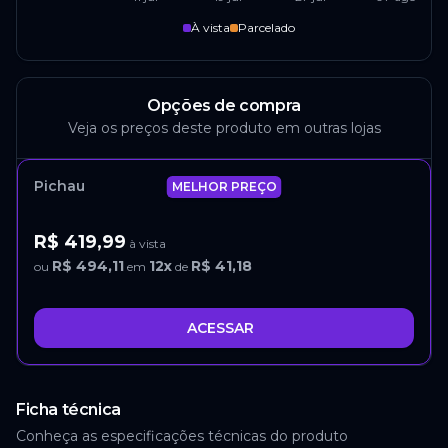
À vista
Parcelado
Opções de compra
Veja os preços deste produto em outras lojas
Pichau
MELHOR PREÇO
R$ 419,99
à vista
R$ 494,11
12
x
R$ 41,18
ou
em
de
ACESSAR
Ficha técnica
Conheça as especificações técnicas do produto