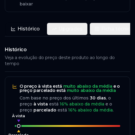
baixar
Histórico
Upgrades
Ficha técnica
Histórico
Veja a evolução do preço deste produto ao longo do
tempo
O preço
à vista
está
muito abaixo da média
e o
preço
parcelado
está
muito abaixo da média
Com base no preço dos últimos
30
dias
, o
preço
à vista
está
16
%
abaixo
da média
e o
preço
parcelado
está
16
%
abaixo da média
.
À vista