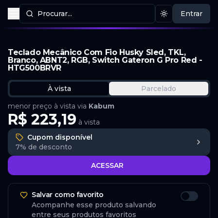
Procurar...
Entrar
Procurar produtos
Mudar tema
Teclado Mecânico Com Fio Husky Sled, TKL,
Branco, ABNT2, RGB, Switch Gateron G Pro Red -
HTG500BRVR
À vista
Parcelado
menor preço à vista via
Kabum
R$ 223,19
à vista
Cupom disponível
7%
de desconto
ACESSAR
Salvar como favorito
Acompanhe esse produto salvando
entre seus produtos favoritos