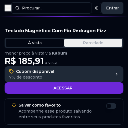
Procurar...
Entrar
Procurar produtos
Mudar tema
Teclado Magnético Com Fio Redragon Fizz
À vista
Parcelado
menor preço à vista via
Kabum
R$ 185,91
à vista
Cupom disponível
7%
de desconto
ACESSAR
Salvar como favorito
Acompanhe esse produto salvando
entre seus produtos favoritos