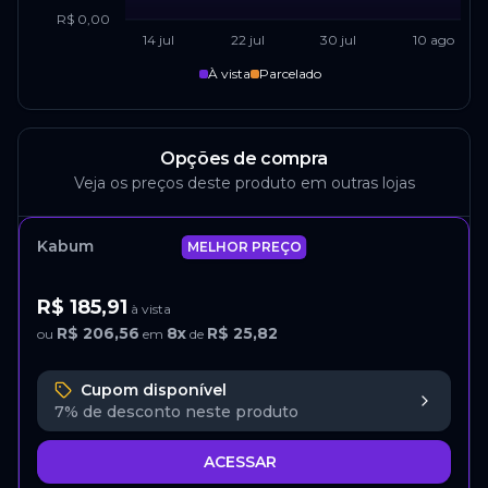
R$ 0,00
14 jul
22 jul
30 jul
10 ago
À vista
Parcelado
Opções de compra
Veja os preços deste produto em outras lojas
Kabum
MELHOR PREÇO
R$ 185,91
à vista
R$ 206,56
8
x
R$ 25,82
ou
em
de
Cupom disponível
7%
de desconto neste produto
ACESSAR