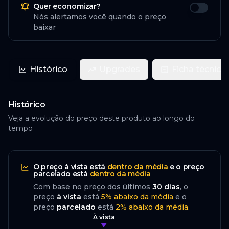
Quer economizar?
Nós alertamos você quando o preço
baixar
Histórico
Upgrades
Ficha técnica
Histórico
Veja a evolução do preço deste produto ao longo do
tempo
O preço
à vista
está
dentro da média
e o preço
parcelado
está
dentro da média
Com base no preço dos últimos
30
dias
, o
preço
à vista
está
5
%
abaixo
da média
e o
preço
parcelado
está
2
%
abaixo da média
.
À vista