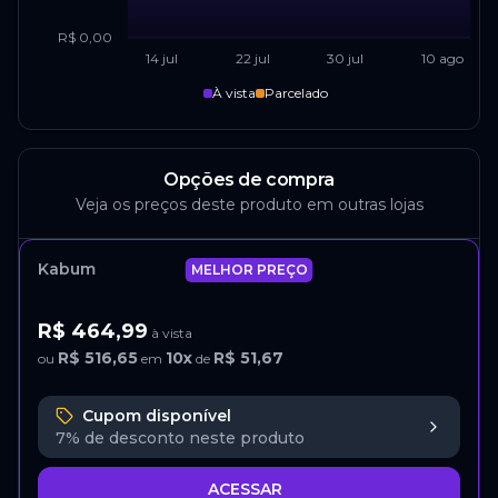
R$ 0,00
14 jul
22 jul
30 jul
10 ago
À vista
Parcelado
Opções de compra
Veja os preços deste produto em outras lojas
Kabum
MELHOR PREÇO
R$ 464,99
à vista
R$ 516,65
10
x
R$ 51,67
ou
em
de
Cupom disponível
7%
de desconto neste produto
ACESSAR