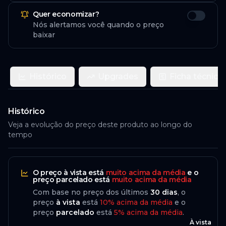
Quer economizar?
Nós alertamos você quando o preço
baixar
Histórico
Upgrades
Ficha técnica
Histórico
Veja a evolução do preço deste produto ao longo do
tempo
O preço
à vista
está
muito acima da média
e o
preço
parcelado
está
muito acima da média
Com base no preço dos últimos
30
dias
, o
preço
à vista
está
10
%
acima
da média
e o
preço
parcelado
está
5
%
acima da média
.
À vista