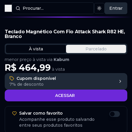
Procurar...
Entrar
Procurar produtos
Mudar tema
Teclado Magnético Com Fio Attack Shark R82 HE,
Branco
À vista
Parcelado
menor preço à vista via
Kabum
R$ 464,99
à vista
Cupom disponível
7%
de desconto
ACESSAR
Salvar como favorito
Acompanhe esse produto salvando
entre seus produtos favoritos