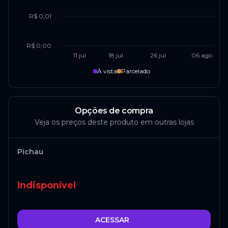
R$ 0,01
R$ 0,00
11 jul
18 jul
26 jul
06 ago
À vista
Parcelado
Opções de compra
Veja os preços deste produto em outras lojas
Pichau
Indisponível
ACESSAR