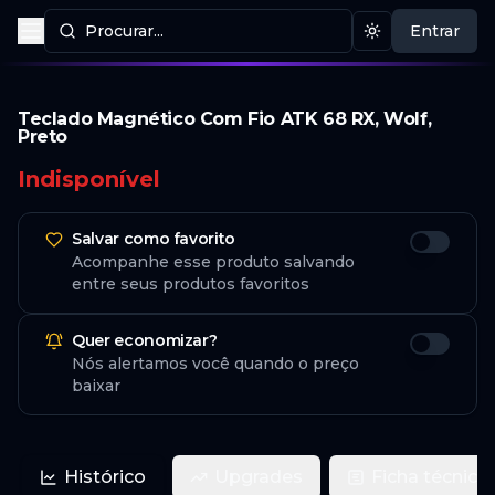
Procurar...
Entrar
Procurar produtos
Mudar tema
Teclado Magnético Com Fio ATK 68 RX, Wolf,
Preto
Indisponível
Salvar como favorito
Acompanhe esse produto salvando
entre seus produtos favoritos
Quer economizar?
Nós alertamos você quando o preço
baixar
Histórico
Upgrades
Ficha técnica