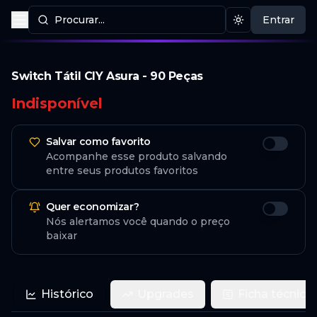
Procurar...
Entrar
Procurar produtos
Mudar tema
Switch Tátil CIY Asura - 90 Peças
Indisponível
Salvar como favorito
Acompanhe esse produto salvando
entre seus produtos favoritos
Quer economizar?
Nós alertamos você quando o preço
baixar
Histórico
Upgrades
Ficha técnica