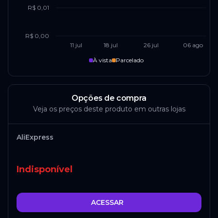
R$ 0,01
R$ 0,00
11 jul
18 jul
26 jul
06 ago
À vista
Parcelado
Opções de compra
Veja os preços deste produto em outras lojas
AliExpress
Indisponível
ACESSAR