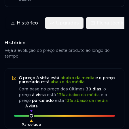
Histórico
Upgrades
Ficha técnica
Histórico
Veja a evolução do preço deste produto ao longo do
tempo
O preço
à vista
está
abaixo da média
e o preço
parcelado
está
abaixo da média
Com base no preço dos últimos
30
dias
, o
preço
à vista
está
13
%
abaixo
da média
e o
preço
parcelado
está
13
%
abaixo da média
.
À vista
Parcelado