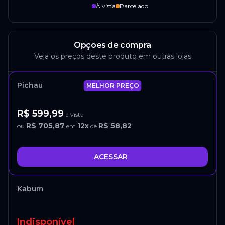
À vista
Parcelado
Opções de compra
Veja os preços deste produto em outras lojas
Pichau
MELHOR PREÇO
R$ 599,99
à vista
R$ 705,87
12
x
R$ 58,82
ou
em
de
ACESSAR
Kabum
Indisponível