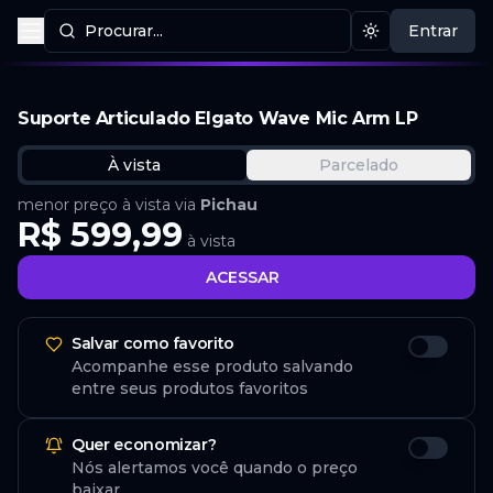
Procurar...
Entrar
Procurar produtos
Mudar tema
Suporte Articulado Elgato Wave Mic Arm LP
À vista
Parcelado
menor preço à vista via
Pichau
R$ 599,99
à vista
ACESSAR
Salvar como favorito
Acompanhe esse produto salvando
entre seus produtos favoritos
Quer economizar?
Nós alertamos você quando o preço
baixar