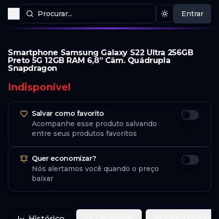
Procurar...
Entrar
Procurar produtos
Mudar tema
Smartphone Samsung Galaxy S22 Ultra 256GB
Preto 5G 12GB RAM 6,8” Câm. Quádrupla
Snapdragon
Indisponível
Salvar como favorito
Acompanhe esse produto salvando
entre seus produtos favoritos
Quer economizar?
Nós alertamos você quando o preço
baixar
Histórico
Upgrades
Ficha técnica