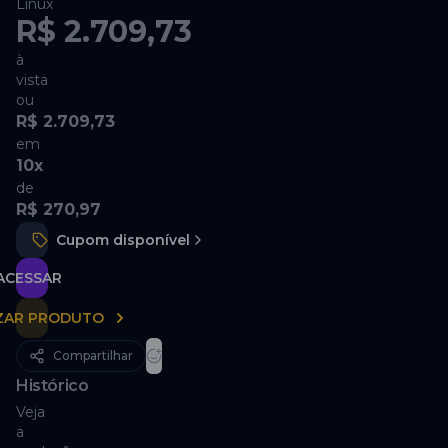
Linux
R$ 2.709,73
à
vista
ou
R$ 2.709,73
em
10
x
de
R$ 270,97
Cupom disponível
ACESSAR
IZAR PRODUTO
Compartilhar
Histórico
Veja
a