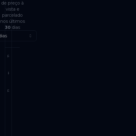
de preço à
vista e
parcelado
nos últimos
30
dias
dias
R$ 6.000,00
R$ 4.500,00
R$ 3.000,00
R$ 1.500,00
R$ 0,00