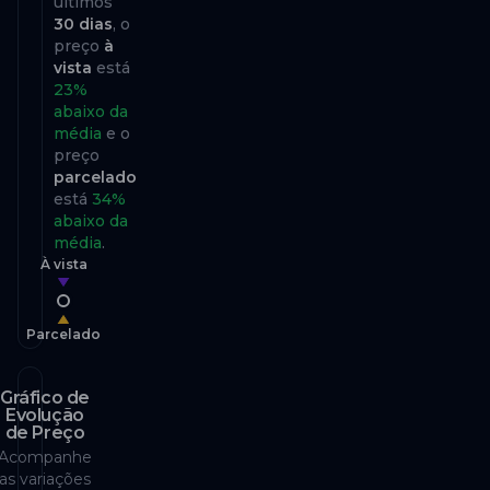
últimos
30
dias
, o
preço
à
vista
está
23
%
abaixo
da
média
e o
preço
parcelado
está
34
%
abaixo da
média
.
À vista
Parcelado
Gráfico de
Evolução
de Preço
Acompanhe
as variações