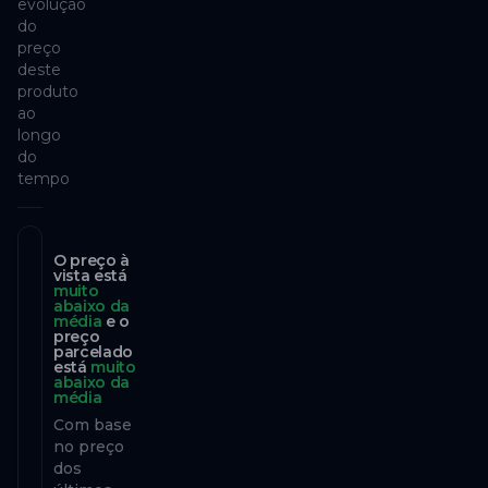
evolução
do
preço
deste
produto
ao
longo
do
tempo
O preço
à
vista
está
muito
abaixo da
média
e o
preço
parcelado
está
muito
abaixo da
média
Com base
no preço
dos