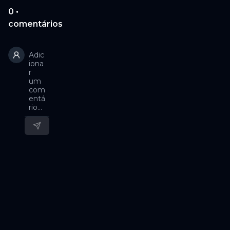
0
•
comentário
s