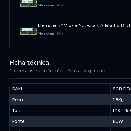
Memórias RAM
Memória RAM para Notebook Adata 16GB 
Memórias RAM
SSD 1TB Kingston KC3000, M.2 2280 PCIe, 
Ficha técnica
SSDs
Conheça as especificações técnicas do produto
Memória RAM para Notebook Corsair Veng
RAM
8GB DDR
Memórias RAM
Peso
1.8Kg
Memória RAM para Notebook Corsair Veng
Tela
IPS - 15
Memórias RAM
Fonte
60W