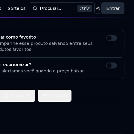
s
Sorteios
Procurar...
Entrar
Ctrl
K
Procurar produtos
Mudar tema
var como favorito
mpanhe esse produto salvando entre seus
dutos favoritos
r economizar?
 alertamos você quando o preço baixar
Arquivos
Review