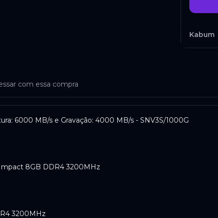
Kabum
Indisp
ressar com essa compra
itura: 6000 MB/s e Gravação: 4000 MB/s - SNV3S/1000G
Casas
Bahia
y Impact 8GB DDR4 3200MHz
Indisp
DR4 3200MHz