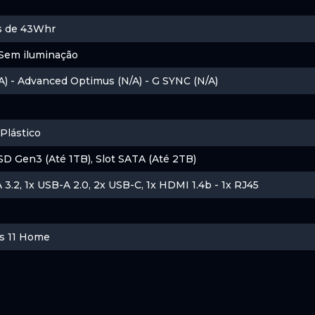
Me 7300/6000MB/s
as de 43Whr
Sem iluminação
) - Advanced Optimus (N/A) - G SYNC (N/A)
act 16GB DDR4 3200MHz
Plástico
D Gen3 (Até 1TB), Slot SATA (Até 2TB)
 3.2, 1x USB-A 2.0, 2x USB-C, 1x HDMI 1.4b - 1x RJ45
s 11 Home