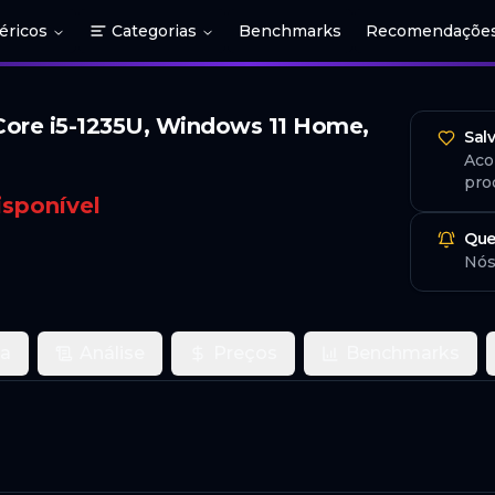
éricos
Categorias
Benchmarks
Recomendaçõe
ore i5-1235U, Windows 11 Home,
Sal
Aco
pro
isponível
Que
Nós
ca
Análise
Preços
Benchmarks
o