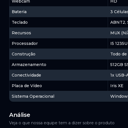
Webcam
HD
SSD Kingston Fury Renegade, 1TB, M.2 NV
Bateria
3 Célul
SSDs
Teclado
ABNT2, 
Recursos
MUX (N/A
Memória para Notebook Kingston Fury Imp
Memórias RAM
Processador
I5 1235U
Construção
Todo de 
Armazenamento
512GB SS
Conectividade
1x USB-A
Placa de Vídeo
Iris XE
Sistema Operacional
Window
Análise
Veja o que nossa equipe tem a dizer sobre o produto