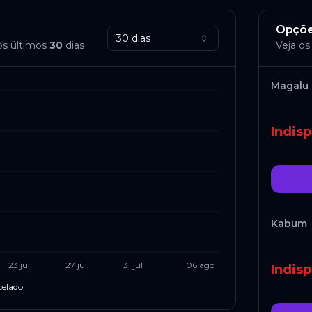
Opçõe
30 dias
os últimos
30
dias
Veja os
Magalu
Indisp
Kabum
23 jul
27 jul
31 jul
06 ago
Indisp
celado