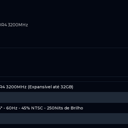
DDR4 3200MHz
NVMe, Leitura: 7000MB/s e Gravação: 7000MB/s - SKC3000S/10
eance 8GB DDR4 3200MHz
4 3200MHz (Expansível até 32GB)
eance 32GB(2x16GB) DDR4 3200MHz CL22
.6" - 60Hz - 45% NTSC - 250Nits de Brilho