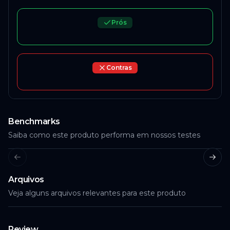
Prós
Contras
Benchmarks
Saiba como este produto performa em nossos testes
Previous slide
Next
Arquivos
Veja alguns arquivos relevantes para este produto
Review