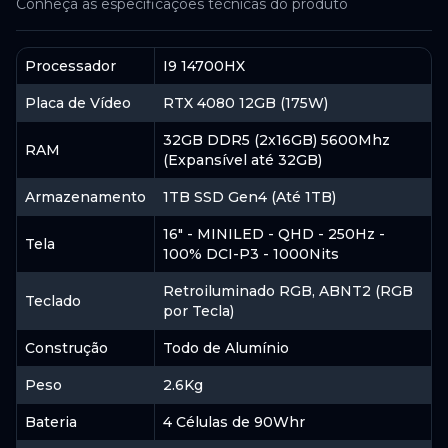
Conheça as especificações técnicas do produto
ACESSAR
Processador
I9 14700HX
Placa de Vídeo
RTX 4080 12GB (175W)
Acer
32GB DDR5 (2x16GB) 5600Mhz
RAM
(Expansível até 32GB)
Indisponível
Armazenamento
1TB SSD Gen4 (Até 1TB)
16" - MINILED - QHD - 250Hz -
ACESSAR
Tela
100% DCI-P3 - 1000Nits
Retroiluminado RGB, ABNT2 (RGB
Teclado
por Tecla)
Construção
Todo de Alumínio
Peso
2.6Kg
Bateria
4 Células de 90Whr