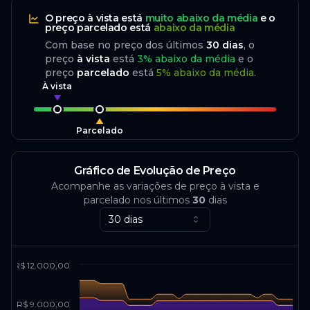
O preço
à vista
está
muito abaixo da média
e o
preço
parcelado
está
abaixo da média
Com base no preço dos últimos
30
dias
, o
preço
à vista
está
3
%
abaixo
da média
e o
preço
parcelado
está
5
%
abaixo da média
.
À vista
Parcelado
Gráfico de Evolução de Preço
Acompanhe as variações de preço à vista e
parcelado nos últimos
30
dias
30 dias
R$ 12.000,00
R$ 9.000,00