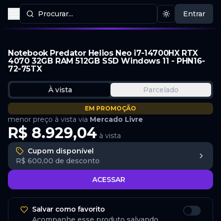
Procurar...
Entrar
Procurar produtos
Mudar tema
Notebook Predator Helios Neo i7-14700HX RTX
4070 32GB RAM 512GB SSD Windows 11 - PHN16-
72-75TX
À vista
Parcelado
EM PROMOÇÃO
menor preço à vista via
Mercado Livre
R$ 8.929,04
à vista
Cupom disponível
R$ 600,00
de desconto
ACESSAR
Salvar como favorito
Acompanhe esse produto salvando