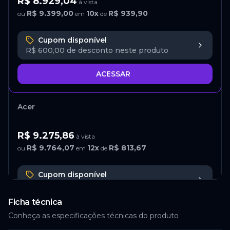
R$ 8.929,04
à vista
R$ 9.399,00
10
x
R$ 939,90
ou
em
de
Cupom disponível
R$ 600,00
de desconto neste produto
ACESSAR
Acer
R$ 9.275,86
à vista
R$ 9.764,07
12
x
R$ 813,67
ou
em
de
Cupom disponível
7%
de desconto neste produto
Ficha técnica
ACESSAR
Conheça as especificações técnicas do produto