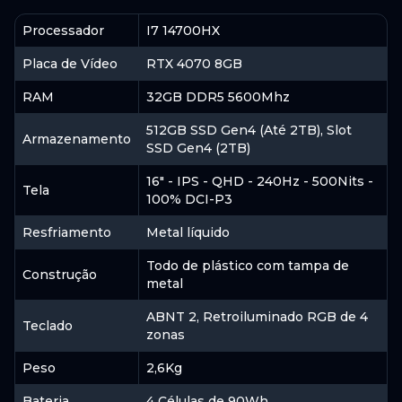
Amazon
Processador
I7 14700HX
Placa de Vídeo
RTX 4070 8GB
Indisponível
RAM
32GB DDR5 5600Mhz
512GB SSD Gen4 (Até 2TB), Slot
Armazenamento
ACESSAR
SSD Gen4 (2TB)
16" - IPS - QHD - 240Hz - 500Nits -
Tela
100% DCI-P3
Resfriamento
Metal líquido
Todo de plástico com tampa de
Construção
metal
ABNT 2, Retroiluminado RGB de 4
Teclado
zonas
Peso
2,6Kg
Bateria
4 Células de 90Wh