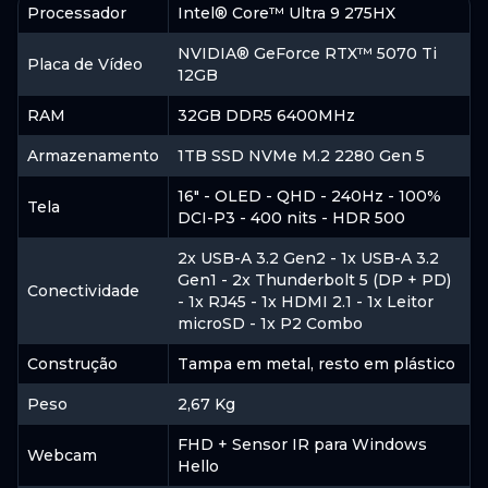
Processador
Intel® Core™ Ultra 9 275HX
NVIDIA® GeForce RTX™ 5070 Ti
Placa de Vídeo
12GB
RAM
32GB DDR5 6400MHz
Armazenamento
1TB SSD NVMe M.2 2280 Gen 5
16" - OLED - QHD - 240Hz - 100%
Tela
DCI-P3 - 400 nits - HDR 500
2x USB-A 3.2 Gen2 - 1x USB-A 3.2
Gen1 - 2x Thunderbolt 5 (DP + PD)
Conectividade
- 1x RJ45 - 1x HDMI 2.1 - 1x Leitor
microSD - 1x P2 Combo
Construção
Tampa em metal, resto em plástico
Peso
2,67 Kg
FHD + Sensor IR para Windows
Webcam
Hello