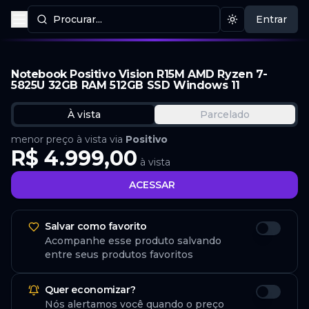
Procurar...
Entrar
Procurar produtos
Mudar tema
Notebook Positivo Vision R15M AMD Ryzen 7-
5825U 32GB RAM 512GB SSD Windows 11
À vista
Parcelado
menor preço à vista via
Positivo
R$ 4.999,00
à vista
ACESSAR
Salvar como favorito
Acompanhe esse produto salvando
entre seus produtos favoritos
Quer economizar?
Nós alertamos você quando o preço