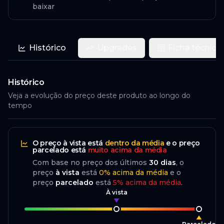
baixar
Histórico
Upgrades
Ficha técnica
Histórico
Veja a evolução do preço deste produto ao longo do
tempo
O preço
à vista
está
dentro da média
e o preço
parcelado
está
muito acima da média
Com base no preço dos últimos
30
dias
, o
preço
à vista
está
0
%
acima
da média
e o
preço
parcelado
está
5
%
acima da média
.
À vista