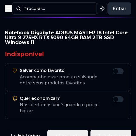
Procurar...
Entrar
Procurar produtos
Mudar tema
Notebook Gigabyte AORUS MASTER 18 Intel Core
Ultra 9 275HX RTX 5090 64GB RAM 2TB SSD
Windows 11
Indisponível
Salvar como favorito
Acompanhe esse produto salvando
entre seus produtos favoritos
Quer economizar?
Nós alertamos você quando o preço
baixar
Histórico
Upgrades
Ficha técnica