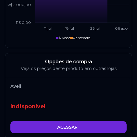
R$ 2.000,00
R$ 0,00
11 jul
18 jul
26 jul
06 ago
À vista
Parcelado
Opções de compra
Veja os preços deste produto em outras lojas
Avell
Indisponível
ACESSAR