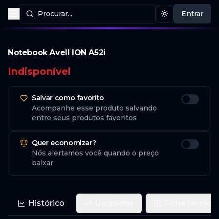
Procurar...
Entrar
Procurar produtos
Mudar tema
Notebook Avell ION A52i
Indisponível
Salvar como favorito
Acompanhe esse produto salvando
entre seus produtos favoritos
Quer economizar?
Nós alertamos você quando o preço
baixar
Histórico
Upgrades
Ficha técnica