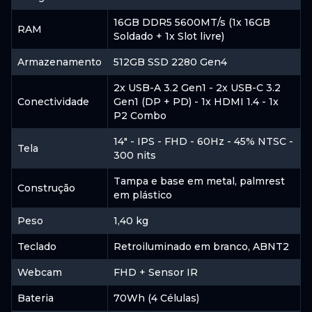
Mercado
16GB DDR5 5600MT/s (1x 16GB
Livre
RAM
Soldado + 1x Slot livre)
Armazenamento
512GB SSD 2280 Gen4
R$ 5.565,08
à vista
R$ 6.049,00
10
x
R$ 604,90
ou
em
de
2x USB-A 3.2 Gen1 - 2x USB-C 3.2
Conectividade
Gen1 (DP + PD) - 1x HDMI 1.4 - 1x
P2 Combo
ACESSAR
14" - IPS - FHD - 60Hz - 45% NTSC -
Tela
300 nits
Tampa e base em metal, palmrest
Construção
em plástico
Peso
1,40 kg
Teclado
Retroiluminado em branco, ABNT2
Webcam
FHD + Sensor IR
Bateria
70Wh (4 Células)