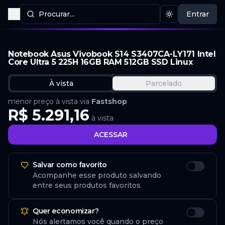
Procurar...
Entrar
Procurar produtos
Mudar tema
Notebook Asus Vivobook S14 S3407CA-LY171 Intel
Core Ultra 5 225H 16GB RAM 512GB SSD Linux
À vista
Parcelado
menor preço à vista via
Fastshop
R$ 5.291,16
à vista
ACESSAR
Salvar como favorito
Acompanhe esse produto salvando
entre seus produtos favoritos
Quer economizar?
Nós alertamos você quando o preço