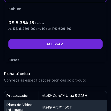
Kabum
R$ 5.354,15
à vista
R$ 6.299,00
10
x
R$ 629,90
ou
em
de
ACESSAR
Casas
Bahia
Ficha técnica
R$ 5.399,00
à vista
Conheça as especificações técnicas do produto
R$ 5.399,00
12
x
R$ 449,92
ou
em
de
Processador
Intel® Core™ Ultra 5 225H
ACESSAR
Placa de Vídeo
Intel® Arc™ 130T
Integrada