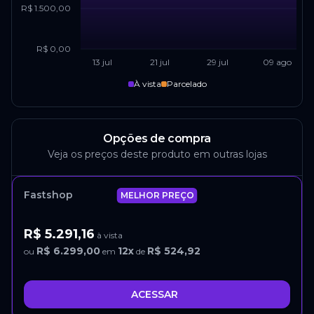
R$ 1.500,00
R$ 0,00
13 jul
21 jul
29 jul
09 ago
À vista
Parcelado
Opções de compra
Veja os preços deste produto em outras lojas
Fastshop
MELHOR PREÇO
R$ 5.291,16
à vista
R$ 6.299,00
12
x
R$ 524,92
ou
em
de
ACESSAR