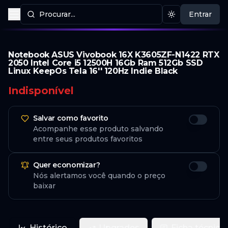
Procurar...
Entrar
Procurar produtos
Mudar tema
Notebook ASUS Vivobook 16X K3605ZF-N1422 RTX
2050 Intel Core i5 12500H 16Gb Ram 512Gb SSD
Linux KeepOs Tela 16'' 120Hz Indie Black
Indisponível
Salvar como favorito
Acompanhe esse produto salvando
entre seus produtos favoritos
Quer economizar?
Nós alertamos você quando o preço
baixar
Histórico
Upgrades
Ficha técnica