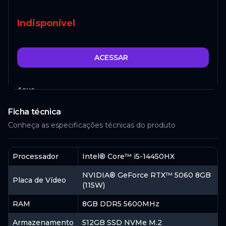
Indisponível
ACESSAR
Asus
Ficha técnica
Indisponível
Conheça as especificações técnicas do produto
Processador
Intel® Core™ i5-14450HX
ACESSAR
NVIDIA® GeForce RTX™ 5060 8GB
Placa de Vídeo
(115W)
Mercado
Livre
RAM
8GB DDR5 5600MHz
Armazenamento
512GB SSD NVMe M.2