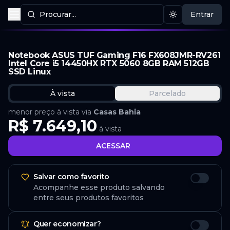
Procurar...
Entrar
Procurar produtos
Mudar tema
Notebook ASUS TUF Gaming F16 FX608JMR-RV261
Intel Core i5 14450HX RTX 5060 8GB RAM 512GB
SSD Linux
À vista
Parcelado
menor preço à vista via
Casas Bahia
R$ 7.649,10
à vista
ACESSAR
Salvar como favorito
Acompanhe esse produto salvando
entre seus produtos favoritos
Quer economizar?