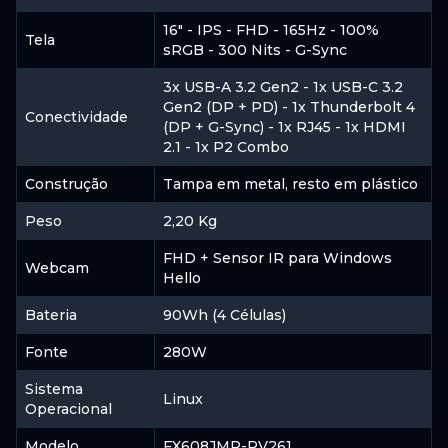
Indisponível
16" - IPS - FHD - 165Hz - 100%
Tela
sRGB - 300 Nits - G-Sync
ACESSAR
3x USB-A 3.2 Gen2 - 1x USB-C 3.2
Gen2 (DP + PD) - 1x Thunderbolt 4
Conectividade
(DP + G-Sync) - 1x RJ45 - 1x HDMI
2.1 - 1x P2 Combo
Construção
Tampa em metal, resto em plástico
Peso
2,20 Kg
FHD + Sensor IR para Windows
Webcam
Hello
Bateria
90Wh (4 Células)
Fonte
280W
Sistema
Linux
Operacional
Modelo
FX608JMR-RV261