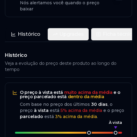
Nós alertamos você quando o preço
baixar
Histórico
Upgrades
Ficha técnica
Histórico
Veja a evolução do preço deste produto ao longo do
tempo
O preço
à vista
está
muito acima da média
e o
preço
parcelado
está
dentro da média
Com base no preço dos últimos
30
dias
, o
preço
à vista
está
5
%
acima
da média
e o preço
parcelado
está
3
%
acima da média
.
À vista