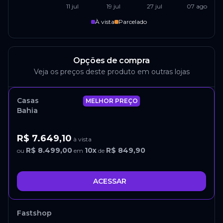
11 jul
19 jul
27 jul
07 ago
À vista
Parcelado
Opções de compra
Veja os preços deste produto em outras lojas
Casas
MELHOR PREÇO
Bahia
R$ 7.649,10
à vista
R$ 8.499,00
10
x
R$ 849,90
ou
em
de
ACESSAR
Fastshop