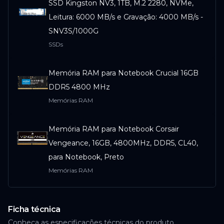
SSD Kingston NV3, 1TB, M.2 2280, NVMe,
Casas
Bahia
Leitura: 6000 MB/s e Gravação: 4000 MB/s -
SNV3S/1000G
SSDs
Indisponível
Memória RAM para Notebook Crucial 16GB
ACESSAR
DDR5 4800 MHz
Memórias RAM
Pontofrio
Memória RAM para Notebook Corsair
Vengeance, 16GB, 4800MHz, DDR5, CL40,
Indisponível
para Notebook, Preto
Memórias RAM
ACESSAR
Memória RAM para Notebook Adata XPG,
Ficha técnica
16GB, 4800MHz, DDR5, CL42
Conheça as especificações técnicas do produto