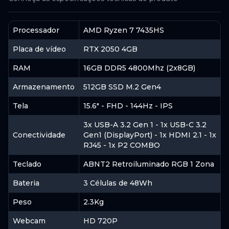
Memórias RAM
Processador
AMD Ryzen 7 7435HS
SSD 1TB Kingston KC3000, M.2 2280 PCIe,
NVMe, Leitura: 7000MB/s e Gravação:
Placa de vídeo
RTX 2050 4GB
7000MB/s - SKC3000S/1024G
RAM
16GB DDR5 4800Mhz (2x8GB)
SSDs
Armazenamento
512GB SSD M.2 Gen4
SSD Kingston Fury Renegade, 1TB, M.2
Tela
15.6" - FHD - 144Hz - IPS
NVMe 7300/6000MB/s
3x USB-A 3.2 Gen 1 - 1x USB-C 3.2
SSDs
Conectividade
Gen1 (DisplayPort) - 1x HDMI 2.1 - 1x
RJ45 - 1x P2 COMBO
Memória RAM para Notebook Adata 16 GB
Teclado
ABNT2 Retroiluminado RGB 1 Zona
DDR5 4800 MHz
Bateria
3 Células de 48Wh
Memórias RAM
Peso
2.3Kg
Memória RAM para Notebook Samsung
Webcam
HD 720P