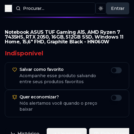
Procurar...
Entrar
Procurar produtos
Mudar tema
Notebook ASUS TUF Gaming A15, AMD Ryzen 7
7435HS, RTX 2050, 16GB, 512GB SSD, Windows 11
Home, 15,6" FHD, Graphite Black - HN060W
Indisponível
Salvar como favorito
Acompanhe esse produto salvando
entre seus produtos favoritos
Quer economizar?
Nós alertamos você quando o preço
baixar
Histórico
Upgrades
Ficha técnica