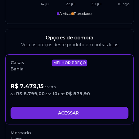
14 jul
22 jul
30 jul
10 ago
À vista
Parcelado
Opções de compra
Veja os preços deste produto em outras lojas
Casas
MELHOR PREÇO
Bahia
R$ 7.479,15
à vista
R$ 8.799,00
10
x
R$ 879,90
ou
em
de
ACESSAR
Mercado