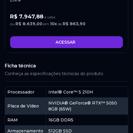
Livre
R$ 7.947,88
à vista
R$ 8.639,00
10
x
R$ 863,90
ou
em
de
ACESSAR
Asus
Ficha técnica
Conheça as especificações técnicas do produto
R$ 8.099,10
à vista
R$ 8.999,00
12
x
R$ 749,92
ou
em
de
Processador
Intel® Core™ 5 210H
NVIDIA® GeForce® RTX™ 5050
ACESSAR
Placa de Vídeo
8GB (65W)
RAM
16GB DDR5
Amazon
Armazenamento
512GB SSD