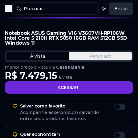
Procurar...
Entrar
Procurar produtos
Mudar tema
Notebook ASUS Gaming V16 V3607VH-RP106W
Intel Core 5 210H RTX 5050 16GB RAM 512GB SSD
Windows 11
À vista
Parcelado
menor preço à vista via
Casas Bahia
R$ 7.479,15
à vista
ACESSAR
Salvar como favorito
Acompanhe esse produto salvando
entre seus produtos favoritos
Quer economizar?