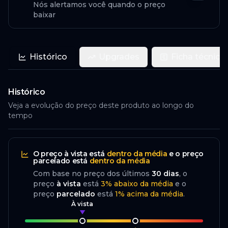
Nós alertamos você quando o preço
baixar
Histórico
Upgrades
Ficha técnica
Histórico
Veja a evolução do preço deste produto ao longo do
tempo
O preço
à vista
está
dentro da média
e o preço
parcelado
está
dentro da média
Com base no preço dos últimos
30
dias
, o
preço
à vista
está
3
%
abaixo
da média
e o
preço
parcelado
está
1
%
acima da média
.
À vista