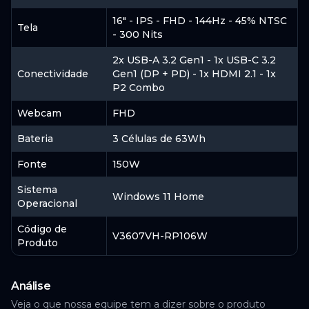
R$ 8.549,04
à vista
16" - IPS - FHD - 144Hz - 45% NTSC
Tela
R$ 8.999,87
12
x
R$ 749,99
ou
em
de
- 300 Nits
2x USB-A 3.2 Gen1 - 1x USB-C 3.2
ACESSAR
Conectividade
Gen1 (DP + PD) - 1x HDMI 2.1 - 1x
P2 Combo
Webcam
FHD
Fastshop
Bateria
3 Células de 63Wh
Indisponível
Fonte
150W
Sistema
Windows 11 Home
Operacional
ACESSAR
Código de
V3607VH-RP106W
Produto
Análise
Veja o que nossa equipe tem a dizer sobre o produto