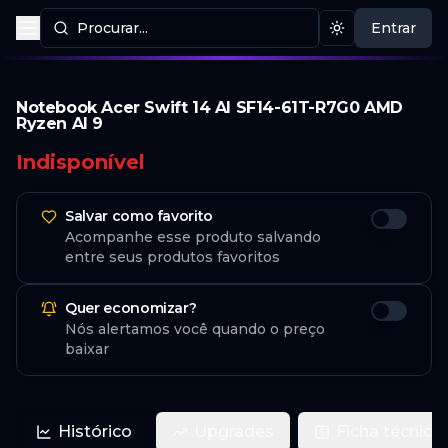
Procurar...
Entrar
Procurar produtos
Mudar tema
Notebook Acer Swift 14 AI SF14-61T-R7G0 AMD
Ryzen AI 9
Indisponível
Salvar como favorito
Acompanhe esse produto salvando
entre seus produtos favoritos
Quer economizar?
Nós alertamos você quando o preço
baixar
Histórico
Upgrades
Ficha técnica