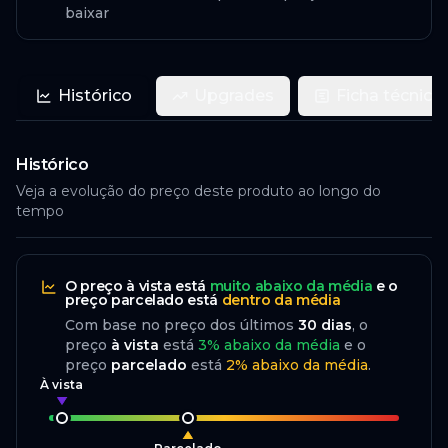
baixar
Histórico
Upgrades
Ficha técnica
Histórico
Veja a evolução do preço deste produto ao longo do
tempo
O preço
à vista
está
muito abaixo da média
e o
preço
parcelado
está
dentro da média
Com base no preço dos últimos
30
dias
, o
preço
à vista
está
3
%
abaixo
da média
e o
preço
parcelado
está
2
%
abaixo da média
.
À vista