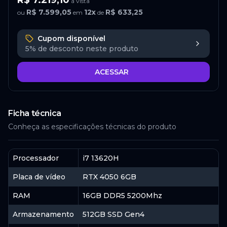
R$ 7.219,10
à vista
R$ 7.599,05
12
x
R$ 633,25
ou
em
de
Cupom disponível
5%
de desconto neste produto
ACESSAR
Ficha técnica
Conheça as especificações técnicas do produto
Processador
i7 13620H
Placa de vídeo
RTX 4050 6GB
RAM
16GB DDR5 5200Mhz
Armazenamento
512GB SSD Gen4