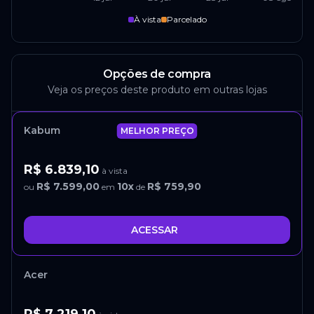
À vista
Parcelado
Opções de compra
Veja os preços deste produto em outras lojas
Kabum
MELHOR PREÇO
R$ 6.839,10
à vista
R$ 7.599,00
10
x
R$ 759,90
ou
em
de
ACESSAR
Acer