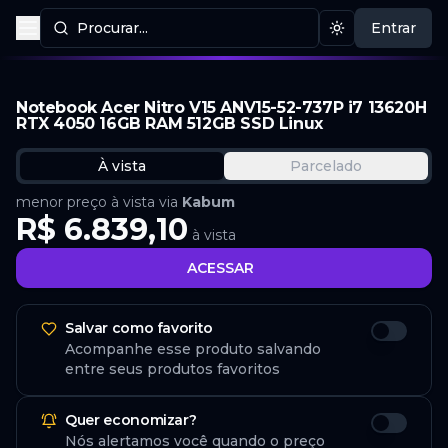
Procurar...
Entrar
Procurar produtos
Mudar tema
Notebook Acer Nitro V15 ANV15-52-737P i7 13620H
RTX 4050 16GB RAM 512GB SSD Linux
À vista
Parcelado
menor preço à vista via
Kabum
R$ 6.839,10
à vista
ACESSAR
Salvar como favorito
Acompanhe esse produto salvando
entre seus produtos favoritos
Quer economizar?
Nós alertamos você quando o preço