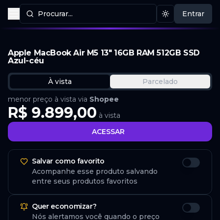
Procurar...
Entrar
Procurar produtos
Mudar tema
Apple MacBook Air M5 13" 16GB RAM 512GB SSD
Azul-céu
À vista
Parcelado
menor preço à vista via
Shopee
R$ 9.899,00
à vista
ACESSAR
Salvar como favorito
Acompanhe esse produto salvando
entre seus produtos favoritos
Quer economizar?
Nós alertamos você quando o preço