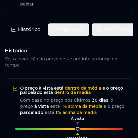
baixar
Histórico
Upgrades
Ficha técnica
Histórico
Veja a evolução do preço deste produto ao longo do
tempo
O preço
à vista
está
dentro da média
e o preço
parcelado
está
dentro da média
Com base no preço dos últimos
30
dias
, o
preço
à vista
está
1
%
acima
da média
e o preço
parcelado
está
1
%
acima da média
.
À vista