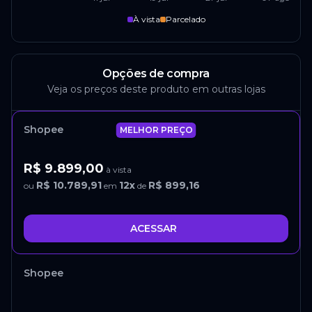
À vista
Parcelado
Opções de compra
Veja os preços deste produto em outras lojas
Shopee
MELHOR PREÇO
R$ 9.899,00
à vista
R$ 10.789,91
12
x
R$ 899,16
ou
em
de
ACESSAR
Shopee