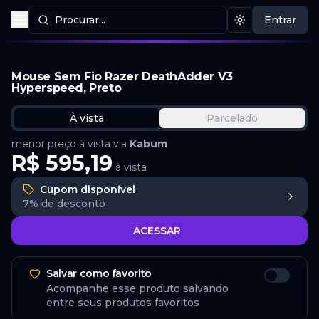
Procurar...
Entrar
Procurar produtos
Mudar tema
Mouse Sem Fio Razer DeathAdder V3
Hyperspeed, Preto
À vista
Parcelado
menor preço à vista via
Kabum
R$ 595,19
à vista
Cupom disponível
7%
de desconto
ACESSAR
Salvar como favorito
Acompanhe esse produto salvando
entre seus produtos favoritos