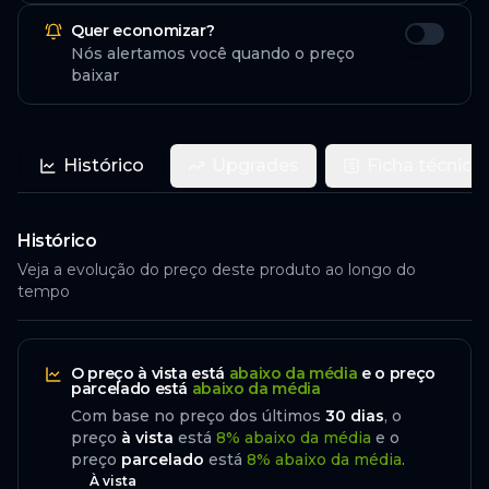
Quer economizar?
Nós alertamos você quando o preço
baixar
Histórico
Upgrades
Ficha técnica
Histórico
Veja a evolução do preço deste produto ao longo do
tempo
O preço
à vista
está
abaixo da média
e o preço
parcelado
está
abaixo da média
Com base no preço dos últimos
30
dias
, o
preço
à vista
está
8
%
abaixo
da média
e o
preço
parcelado
está
8
%
abaixo da média
.
À vista