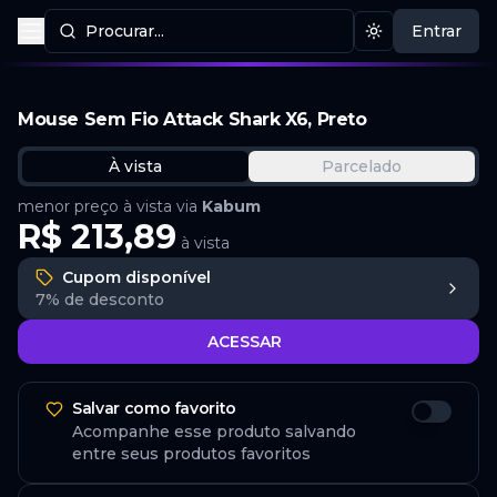
Procurar...
Entrar
Procurar produtos
Mudar tema
Mouse Sem Fio Attack Shark X6, Preto
À vista
Parcelado
menor preço à vista via
Kabum
R$ 213,89
à vista
Cupom disponível
7%
de desconto
ACESSAR
Salvar como favorito
Acompanhe esse produto salvando
entre seus produtos favoritos