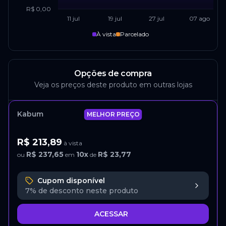
R$ 0,00
11 jul
19 jul
27 jul
07 ago
À vista
Parcelado
Opções de compra
Veja os preços deste produto em outras lojas
Kabum
MELHOR PREÇO
R$ 213,89
à vista
R$ 237,65
10
x
R$ 23,77
ou
em
de
Cupom disponível
7%
de desconto neste produto
ACESSAR