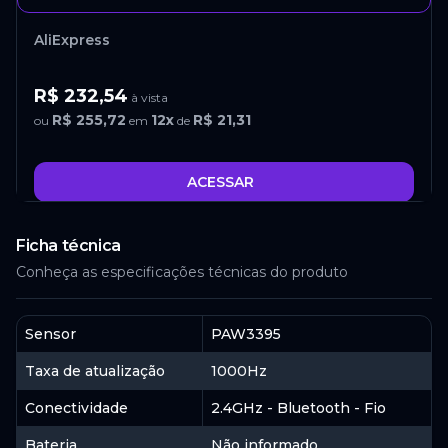
AliExpress
R$ 232,54
à vista
R$ 255,72
12
x
R$ 21,31
ou
em
de
ACESSAR
Ficha técnica
AliExpress
Conheça as especificações técnicas do produto
R$ 254,04
à vista
R$ 279,36
12
x
R$ 23,28
ou
em
de
Sensor
PAW3395
Taxa de atualização
1000Hz
ACESSAR
Conectividade
2.4GHz - Bluetooth - Fio
Bateria
Não informado