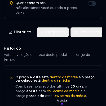
Quer economizar?
Nós alertamos você quando o preço
baixar
Histórico
Upgrades
Ficha técnica
Histórico
Veja a evolução do preço deste produto ao longo do
tempo
O preço
à vista
está
dentro da média
e o preço
parcelado
está
dentro da média
Com base no preço dos últimos
30
dias
, o
preço
à vista
está
0
%
acima
da média
e o
preço
parcelado
está
0
%
acima da média
.
À vista