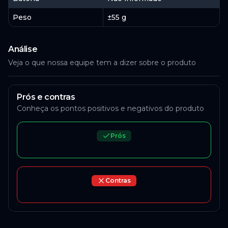
Amazon
Peso
±55 g
R$ 328,90
à vista
R$ 329,10
6
x
R$ 54,85
ou
em
de
Análise
Veja o que nossa equipe tem a dizer sobre o produto
ACESSAR
Prós e contras
Conheça os pontos positivos e negativos do produto
Prós
Contras