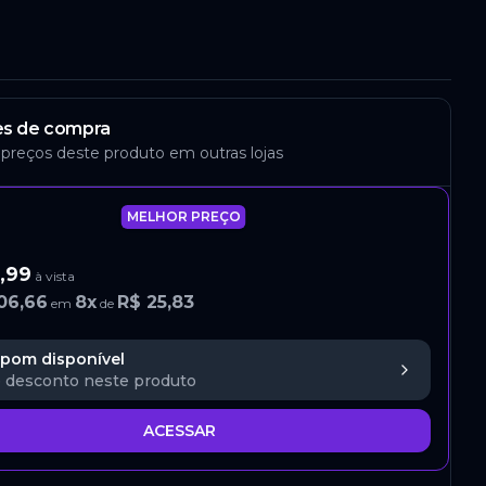
s de compra
 preços deste produto em outras lojas
MELHOR PREÇO
,99
à vista
06,66
8
x
R$ 25,83
em
de
pom disponível
 desconto neste produto
ACESSAR