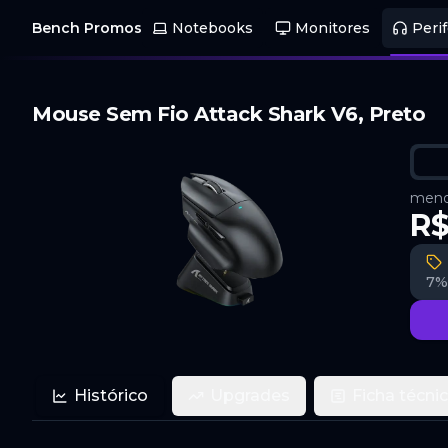
Bench Promos
Notebooks
Monitores
Perif
Mouse Sem Fio Attack Shark V6, Preto
menor
R$
7%
Histórico
Upgrades
Ficha técni