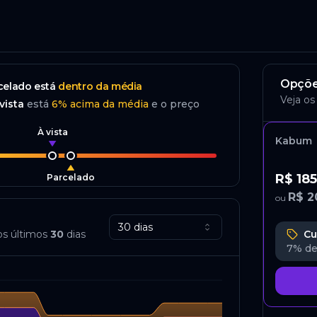
o
Opçõe
celado
está
dentro da média
Veja os
vista
está
6
%
acima
da média
e o preço
À vista
Kabum
R$ 185
Parcelado
R$ 2
ou
30 dias
os últimos
30
dias
Cu
7%
de