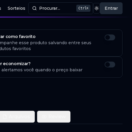
s
Sorteios
Procurar...
Entrar
Ctrl
K
Procurar produtos
Mudar tema
var como favorito
mpanhe esse produto salvando entre seus
dutos favoritos
r economizar?
 alertamos você quando o preço baixar
Arquivos
Review