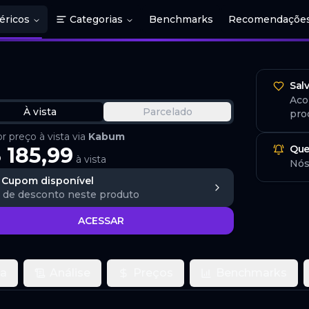
éricos
Categorias
Benchmarks
Recomendaçõe
Sal
Aco
À vista
Parcelado
pro
 preço à vista via
Kabum
 185,99
Que
à vista
Nós
Cupom disponível
de desconto
neste produto
ACESSAR
ca
Análise
Preços
Benchmarks