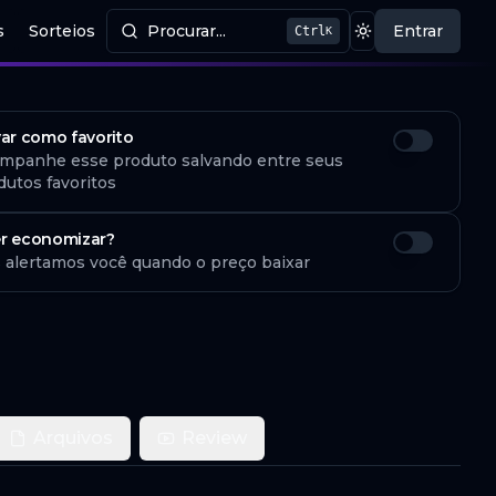
s
Sorteios
Procurar...
Entrar
Ctrl
K
Procurar produtos
Mudar tema
var como favorito
mpanhe esse produto salvando entre seus
dutos favoritos
r economizar?
 alertamos você quando o preço baixar
Arquivos
Review