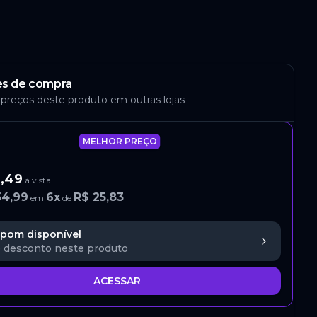
s de compra
 preços deste produto em outras lojas
MELHOR PREÇO
9,49
à vista
54,99
6
x
R$ 25,83
em
de
pom disponível
 desconto neste produto
ACESSAR