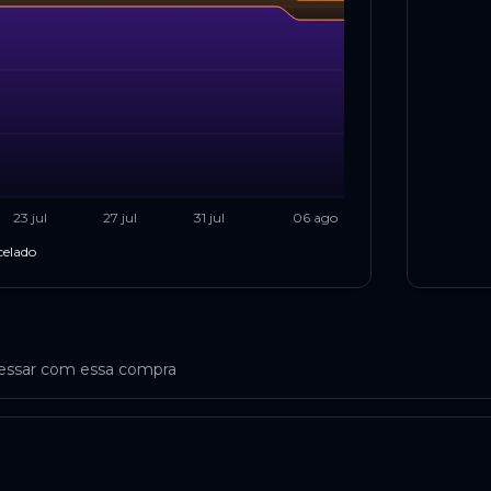
23 jul
27 jul
31 jul
06 ago
celado
ressar com essa compra