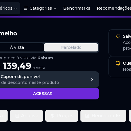
éricos
Categorias
Benchmarks
Recomendaçõe
rmelho
Sal
Aco
À vista
Parcelado
pro
 preço à vista via
Kabum
 139,49
Que
à vista
Nós
Cupom disponível
de desconto
neste produto
ACESSAR
ca
Análise
Preços
Benchmarks