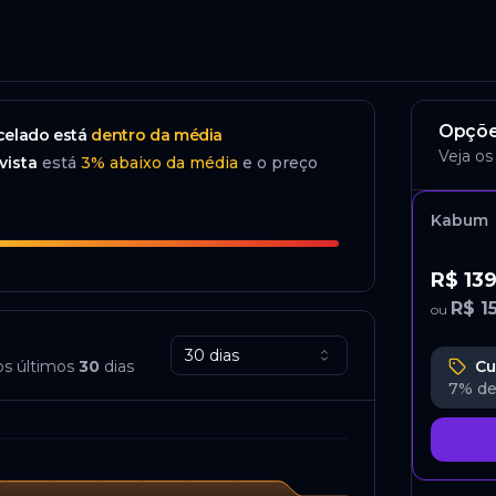
o
Opçõe
celado
está
dentro da média
Veja os
vista
está
3
%
abaixo
da média
e o preço
Kabum
R$ 13
R$ 1
ou
30 dias
os últimos
30
dias
Cu
7%
de