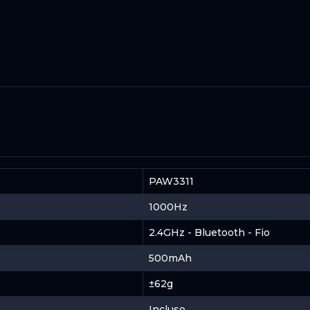
PAW3311
1000Hz
2.4GHz - Bluetooth - Fio
500mAh
±62g
Incluso