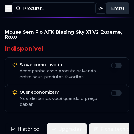
Procurar...
Entrar
Procurar produtos
Mudar tema
Mouse Sem Fio ATK Blazing Sky X1 V2 Extreme,
Roxo
Indisponível
Salvar como favorito
Acompanhe esse produto salvando
entre seus produtos favoritos
Quer economizar?
Nós alertamos você quando o preço
baixar
Histórico
Upgrades
Ficha técnica