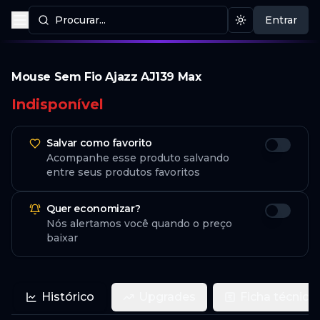
Procurar...
Entrar
Procurar produtos
Mudar tema
Mouse Sem Fio Ajazz AJ139 Max
Indisponível
Salvar como favorito
Acompanhe esse produto salvando
entre seus produtos favoritos
Quer economizar?
Nós alertamos você quando o preço
baixar
Histórico
Upgrades
Ficha técnica