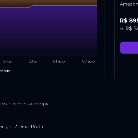
Amazo
R$ 89
R$ 1
ou
24 jul
28 jul
01 ago
07 ago
Kabum
celado
R$ 94
R$ 1
ou
ressar com essa compra
light 2 Dex - Preto