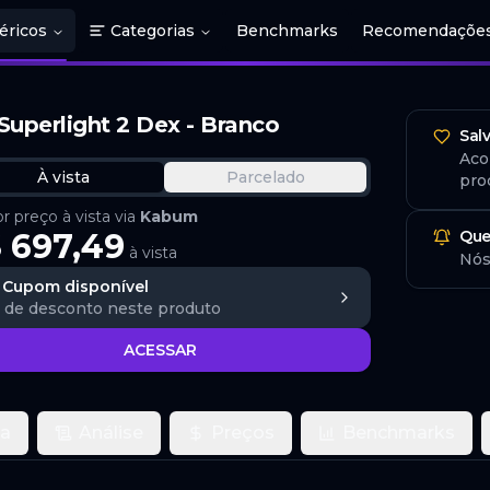
éricos
Categorias
Benchmarks
Recomendaçõe
uperlight 2 Dex - Branco
Sal
Aco
À vista
Parcelado
pro
 preço à vista via
Kabum
 697,49
Que
à vista
Nós
Cupom disponível
de desconto
neste produto
ACESSAR
ca
Análise
Preços
Benchmarks