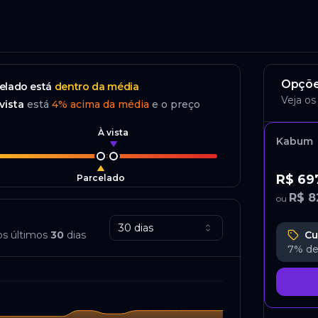
o
Opçõe
elado
está
dentro da média
Veja os
vista
está
4
%
acima
da média
e o preço
À vista
Kabum
R$ 69
Parcelado
R$ 8
ou
30 dias
os últimos
30
dias
Cu
7%
de