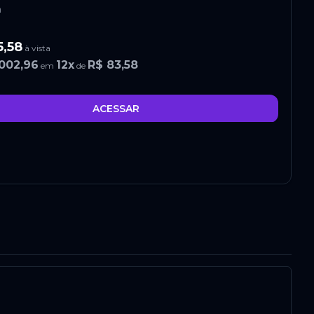
n
5,58
à vista
.002,96
12
x
R$ 83,58
em
de
ACESSAR
7,88
à vista
.030,30
10
x
R$ 103,03
em
de
ACESSAR