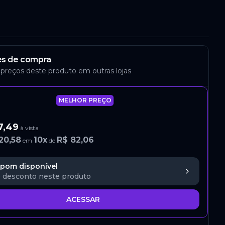
s de compra
 preços deste produto em outras lojas
MELHOR PREÇO
7,49
à vista
20,58
10
x
R$ 82,06
em
de
pom disponível
 desconto neste produto
ACESSAR