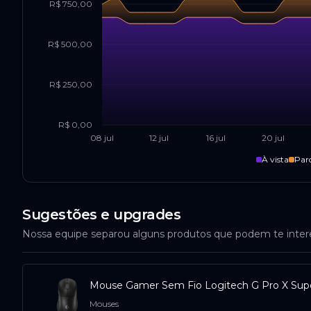
R$ 750,00
R$ 500,00
R$ 250,00
R$ 0,00
08 jul
12 jul
16 jul
20 jul
À vista
Par
Sugestões e upgrades
Nossa equipe separou alguns produtos que podem te inte
Mouse Gamer Sem Fio Logitech G Pro X Super
Mouses