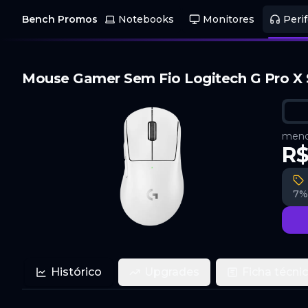
Bench Promos
Notebooks
Monitores
Perif
Mouse Gamer Sem Fio Logitech G Pro X S
menor
R$
7%
Histórico
Upgrades
Ficha técni