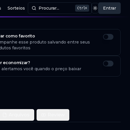
s
Sorteios
Procurar...
Entrar
Ctrl
K
Procurar produtos
Mudar tema
var como favorito
mpanhe esse produto salvando entre seus
dutos favoritos
r economizar?
 alertamos você quando o preço baixar
Arquivos
Review