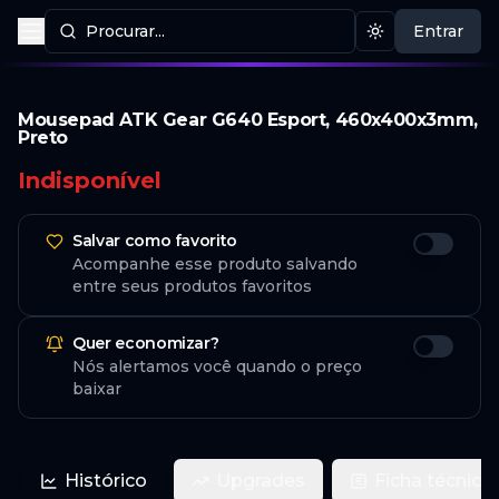
Procurar...
Entrar
Procurar produtos
Mudar tema
Mousepad ATK Gear G640 Esport, 460x400x3mm,
Preto
Indisponível
Salvar como favorito
Acompanhe esse produto salvando
entre seus produtos favoritos
Quer economizar?
Nós alertamos você quando o preço
baixar
Histórico
Upgrades
Ficha técnica