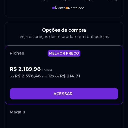
À vista
Parcelado
Opções de compra
Veja os preços deste produto em outras lojas
Pichau
MELHOR PREÇO
R$ 2.189,98
à vista
R$ 2.576,46
12
x
R$ 214,71
ou
em
de
ACESSAR
Magalu