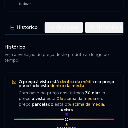
baixar
Histórico
Upgrades
Ficha técnica
Histórico
Veja a evolução do preço deste produto ao longo do
tempo
O preço
à vista
está
dentro da média
e o preço
parcelado
está
dentro da média
Com base no preço dos últimos
30
dias
, o
preço
à vista
está
0
%
acima
da média
e o
preço
parcelado
está
0
%
acima da média
.
À vista