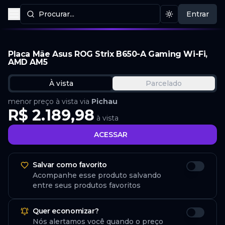
Procurar...
Entrar
Procurar produtos
Mudar tema
Placa Mãe Asus ROG Strix B650-A Gaming Wi-Fi,
AMD AM5
À vista
Parcelado
menor preço à vista via
Pichau
R$ 2.189,98
à vista
ACESSAR
Salvar como favorito
Acompanhe esse produto salvando
entre seus produtos favoritos
Quer economizar?
Nós alertamos você quando o preço