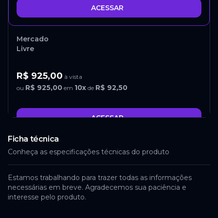
ACESSAR
Mercado
Livre
R$ 925,00
à vista
R$ 925,00
10
x
R$ 92,50
ou
em
de
ACESSAR
Ficha técnica
AliExpress
Conheça as especificações técnicas do produto
R$ 926,35
Estamos trabalhando para trazer todas as informações
à vista
necessárias em breve. Agradecemos sua paciência e
R$ 1.079,58
12
x
R$ 89,97
ou
em
de
interesse pelo produto.