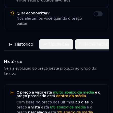
entre seus produtos favoritos
Quer economizar?
Nós alertamos você quando o preço
baixar
Histórico
Upgrades
Ficha técnica
Histórico
Veja a evolução do preço deste produto ao longo do
tempo
O preço
à vista
está
muito abaixo da média
e o
preço
parcelado
está
dentro da média
Com base no preço dos últimos
30
dias
, o
preço
à vista
está
6
%
abaixo
da média
e o
preço
parcelado
está
2
%
abaixo da média
.