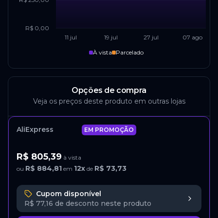
R$ 0,00
11 jul
19 jul
27 jul
07 ago
À vista
Parcelado
Opções de compra
Veja os preços deste produto em outras lojas
AliExpress
EM PROMOÇÃO
R$ 805,39
à vista
R$ 884,81
12
x
R$ 73,73
ou
em
de
Cupom disponível
R$ 77,16
de desconto neste produto