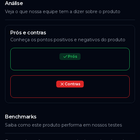
ACESSAR
Análise
Veja o que nossa equipe tem a dizer sobre o produto
AliExpress
Prós e contras
R$ 938,88
à vista
Conheça os pontos positivos e negativos do produto
R$ 1.032,72
12
x
R$ 86,06
ou
em
de
Prós
ACESSAR
Contras
Benchmarks
Saiba como este produto performa em nossos testes