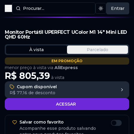
Procurar...
Entrar
Procurar produtos
Mudar tema
Monitor Portátil UPERFECT UColor M1 14" Mini LED
QHD 60Hz
À vista
Parcelado
EM PROMOÇÃO
menor preço à vista via
AliExpress
R$ 805,39
à vista
Cupom disponível
R$ 77,16
de desconto
ACESSAR
Salvar como favorito
Acompanhe esse produto salvando