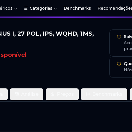
éricos
Categorias
Benchmarks
Recomendaçõe
 I, 27 POL, IPS, WQHD, 1MS,
Sal
Aco
pro
isponível
Que
Nós
ca
Análise
Preços
Benchmarks
o