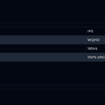
IPS
WQHD
165Hz
100% sRG