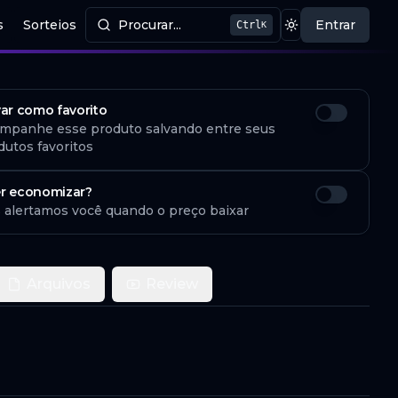
s
Sorteios
Procurar...
Entrar
Ctrl
K
Procurar produtos
Mudar tema
var como favorito
mpanhe esse produto salvando entre seus
dutos favoritos
r economizar?
 alertamos você quando o preço baixar
Arquivos
Review