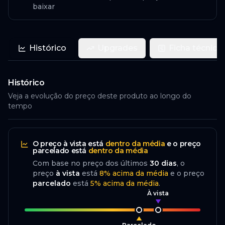
baixar
Histórico
Upgrades
Ficha técnica
Histórico
Veja a evolução do preço deste produto ao longo do
tempo
O preço
à vista
está
dentro da média
e o preço
parcelado
está
dentro da média
Com base no preço dos últimos
30
dias
, o
preço
à vista
está
8
%
acima
da média
e o preço
parcelado
está
5
%
acima da média
.
À vista