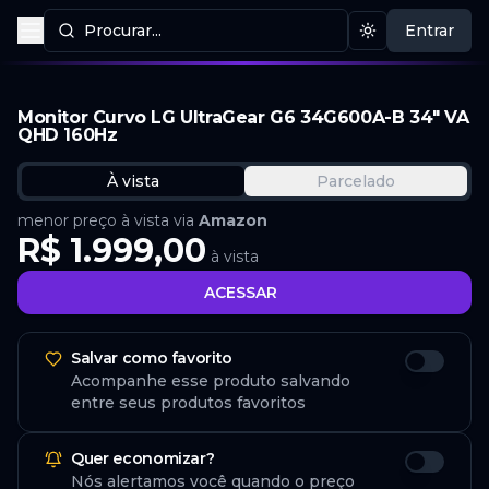
Procurar...
Entrar
Procurar produtos
Mudar tema
Monitor Curvo LG UltraGear G6 34G600A-B 34" VA
QHD 160Hz
À vista
Parcelado
menor preço à vista via
Amazon
R$ 1.999,00
à vista
ACESSAR
Salvar como favorito
Acompanhe esse produto salvando
entre seus produtos favoritos
Quer economizar?
Nós alertamos você quando o preço