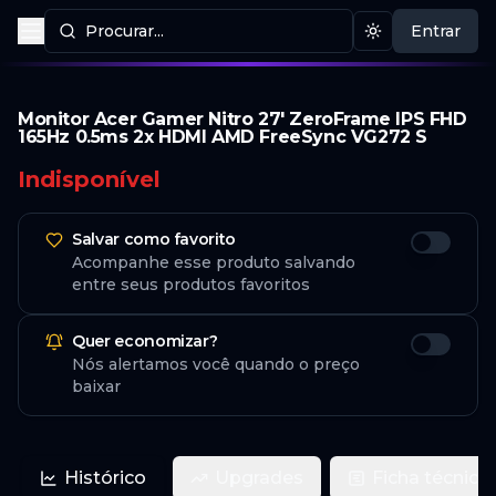
Procurar...
Entrar
Procurar produtos
Mudar tema
Monitor Acer Gamer Nitro 27' ZeroFrame IPS FHD
165Hz 0.5ms 2x HDMI AMD FreeSync VG272 S
Indisponível
Salvar como favorito
Acompanhe esse produto salvando
entre seus produtos favoritos
Quer economizar?
Nós alertamos você quando o preço
baixar
Histórico
Upgrades
Ficha técnica