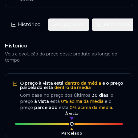
Histórico
Upgrades
Ficha técnica
Histórico
Veja a evolução do preço deste produto ao longo do
tempo
O preço
à vista
está
dentro da média
e o preço
parcelado
está
dentro da média
Com base no preço dos últimos
30
dias
, o
preço
à vista
está
0
%
acima
da média
e o
preço
parcelado
está
0
%
acima da média
.
À vista
Parcelado