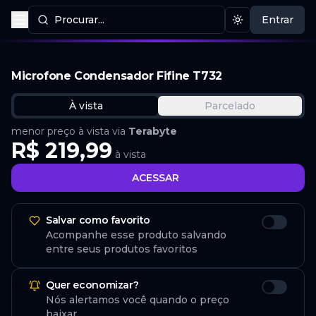
Procurar...
Entrar
Procurar produtos
Mudar tema
Microfone Condensador Fifine T732
À vista
Parcelado
menor preço à vista via
Terabyte
R$ 219,99
à vista
ACESSAR
Salvar como favorito
Acompanhe esse produto salvando
entre seus produtos favoritos
Quer economizar?
Nós alertamos você quando o preço
baixar