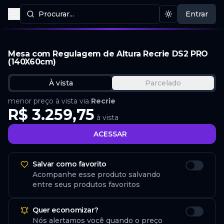
Procurar...
Entrar
Procurar produtos
Mudar tema
Mesa com Regulagem de Altura Recrie DS2 PRO
(140X60cm)
À vista
Parcelado
menor preço à vista via
Recrie
R$ 3.259,75
à vista
ACESSAR
Salvar como favorito
Acompanhe esse produto salvando
entre seus produtos favoritos
Quer economizar?
Nós alertamos você quando o preço