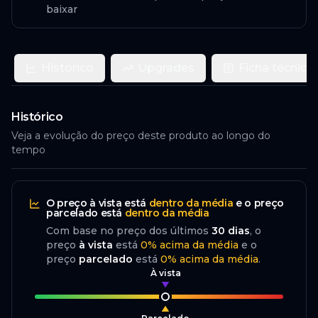
baixar
Histórico
Upgrades
Ficha técnica
Histórico
Veja a evolução do preço deste produto ao longo do
tempo
O preço
à vista
está
dentro da média
e o preço
parcelado
está
dentro da média
Com base no preço dos últimos
30
dias
, o
preço
à vista
está
0
%
acima
da média
e o
preço
parcelado
está
0
%
acima da média
.
À vista