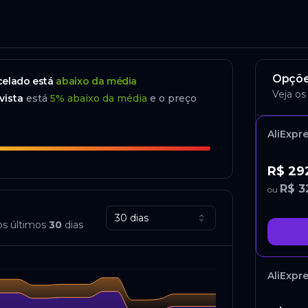
o
Opçõe
celado
está
abaixo da média
Veja os
vista
está
5
%
abaixo
da média
e o preço
AliExpr
R$ 29
R$ 3
ou
30 dias
os últimos
30
dias
AliExpr