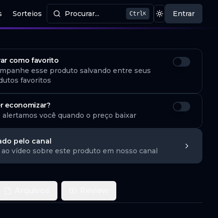
s
Sorteios
Procurar...
Entrar
Ctrl
K
Procurar produtos
Mudar tema
var como favorito
mpanhe esse produto salvando entre seus
dutos favoritos
r economizar?
 alertamos você quando o preço baixar
ado pelo canal
 ao vídeo sobre este produto em nosso canal
Arquivos
Review