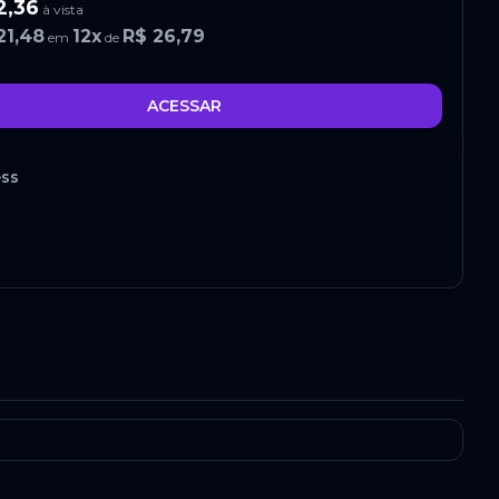
2,36
à vista
21,48
12
x
R$ 26,79
em
de
ACESSAR
ess
2,36
à vista
21,48
12
x
R$ 26,79
em
de
ACESSAR
ess
1,88
à vista
32,04
12
x
R$ 27,67
em
de