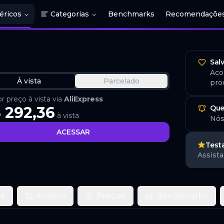
éricos
Categorias
Benchmarks
Recomendaçõe
Sal
Aco
À vista
Parcelado
pro
 preço à vista via
AliExpress
 292,36
Que
à vista
Nós
ACESSAR
Test
Assista
ca
Análise
Preços
Benchmarks