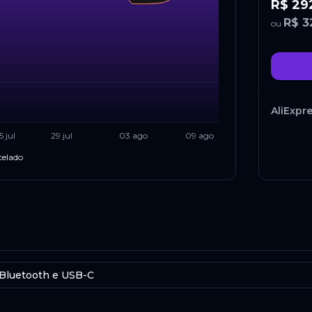
R$ 29
R$ 3
ou
AliExpr
5 jul
29 jul
03 ago
09 ago
R$ 29
celado
R$ 3
ou
AliExpr
 Bluetooth e USB-C
R$ 30
R$ 3
ou