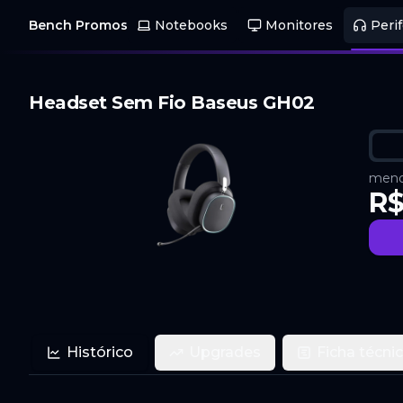
Bench Promos
Notebooks
Monitores
Perif
Headset Sem Fio Baseus GH02
menor
R$
Histórico
Upgrades
Ficha técni