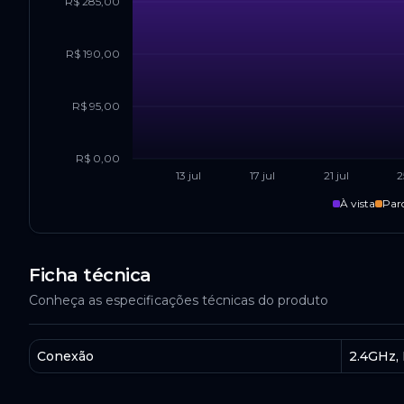
R$ 285,00
R$ 190,00
R$ 95,00
R$ 0,00
13 jul
17 jul
21 jul
2
À vista
Par
Ficha técnica
Conheça as especificações técnicas do produto
Conexão
2.4GHz,