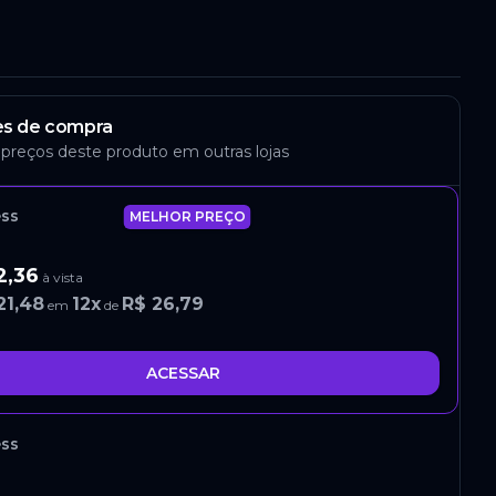
s de compra
 preços deste produto em outras lojas
ess
MELHOR PREÇO
2,36
à vista
21,48
12
x
R$ 26,79
em
de
ACESSAR
ess