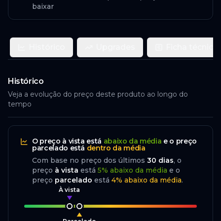
baixar
Histórico
Upgrades
Ficha técnica
Histórico
Veja a evolução do preço deste produto ao longo do
tempo
O preço
à vista
está
abaixo da média
e o preço
parcelado
está
dentro da média
Com base no preço dos últimos
30
dias
, o
preço
à vista
está
5
%
abaixo
da média
e o
preço
parcelado
está
4
%
abaixo da média
.
À vista