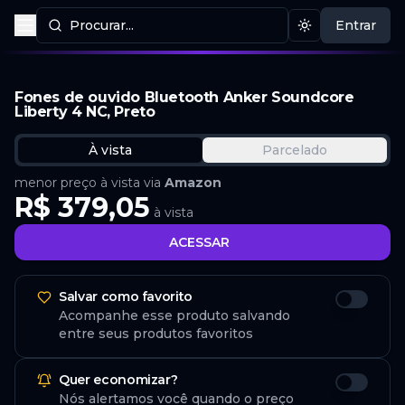
Procurar...
Entrar
Procurar produtos
Mudar tema
Fones de ouvido Bluetooth Anker Soundcore
Liberty 4 NC, Preto
À vista
Parcelado
menor preço à vista via
Amazon
R$ 379,05
à vista
ACESSAR
Salvar como favorito
Acompanhe esse produto salvando
entre seus produtos favoritos
Quer economizar?
Nós alertamos você quando o preço