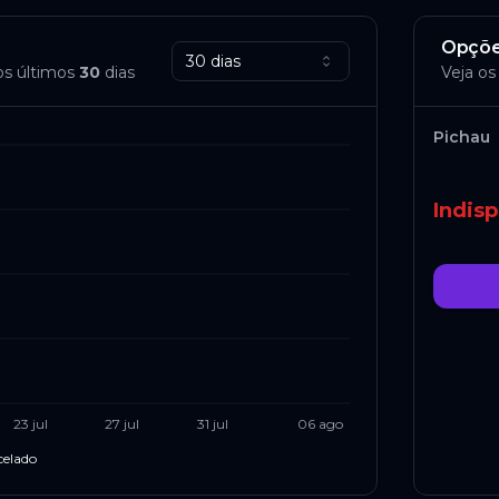
Opçõe
30 dias
os últimos
30
dias
Veja os
Pichau
Indisp
23 jul
27 jul
31 jul
06 ago
celado