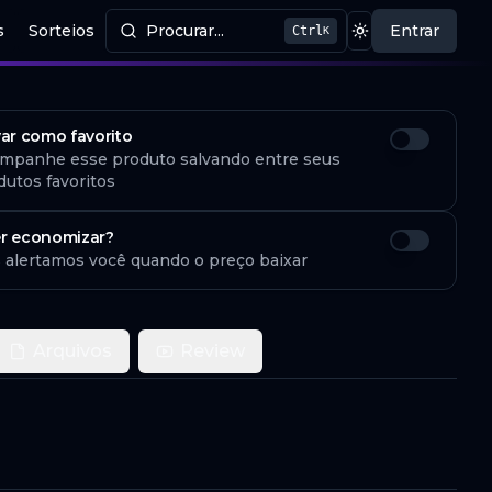
s
Sorteios
Procurar...
Entrar
Ctrl
K
Procurar produtos
Mudar tema
var como favorito
mpanhe esse produto salvando entre seus
dutos favoritos
r economizar?
 alertamos você quando o preço baixar
Arquivos
Review