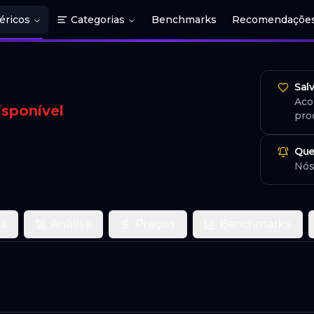
éricos
Categorias
Benchmarks
Recomendaçõe
Sal
Aco
isponível
pro
Que
Nós
ca
Análise
Preços
Benchmarks
o