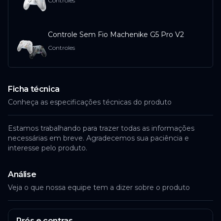
Controles
Indisponível
Controle Sem Fio Machenike G5 Pro V2
Controles
ACESSAR
AliExpress
Ficha técnica
Conheça as especificações técnicas do produto
Indisponível
Estamos trabalhando para trazer todas as informações
necessárias em breve. Agradecemos sua paciência e
interesse pelo produto.
ACESSAR
Análise
AliExpress
Veja o que nossa equipe tem a dizer sobre o produto
Indisponível
Prós e contras