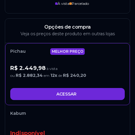
À vista
Parcelado
Opções de compra
Veja os preços deste produto em outras lojas
Pichau
MELHOR PREÇO
R$ 2.449,98
à vista
R$ 2.882,34
12
x
R$ 240,20
ou
em
de
ACESSAR
Kabum
Indisponível