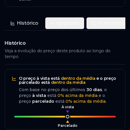
Histórico
Upgrades
Ficha técnica
Histórico
Veja a evolução do preço deste produto ao longo do
tempo
O preço
à vista
está
dentro da média
e o preço
parcelado
está
dentro da média
Com base no preço dos últimos
30
dias
, o
preço
à vista
está
0
%
acima
da média
e o
preço
parcelado
está
0
%
acima da média
.
À vista
Parcelado