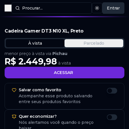
Procurar...
Entrar
Procurar produtos
Mudar tema
Cadeira Gamer DT3 N10 XL, Preto
À vista
Parcelado
menor preço à vista via
Pichau
R$ 2.449,98
à vista
ACESSAR
Salvar como favorito
Acompanhe esse produto salvando
entre seus produtos favoritos
Quer economizar?
Nós alertamos você quando o preço
baixar