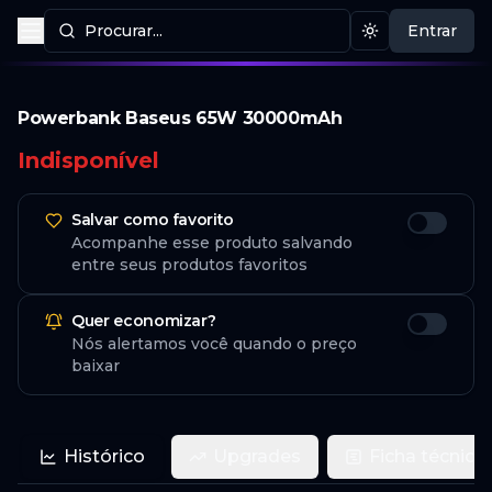
Procurar...
Entrar
Procurar produtos
Mudar tema
Powerbank Baseus 65W 30000mAh
Indisponível
Salvar como favorito
Acompanhe esse produto salvando
entre seus produtos favoritos
Quer economizar?
Nós alertamos você quando o preço
baixar
Histórico
Upgrades
Ficha técnica