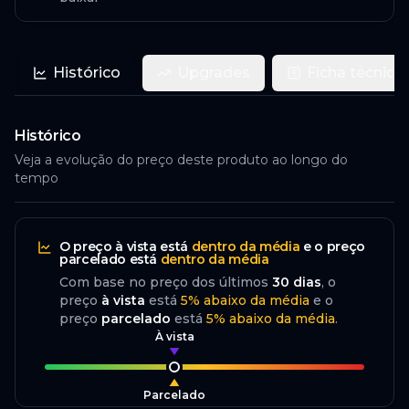
Histórico
Upgrades
Ficha técnica
Histórico
Veja a evolução do preço deste produto ao longo do
tempo
O preço
à vista
está
dentro da média
e o preço
parcelado
está
dentro da média
Com base no preço dos últimos
30
dias
, o
preço
à vista
está
5
%
abaixo
da média
e o
preço
parcelado
está
5
%
abaixo da média
.
À vista
Parcelado