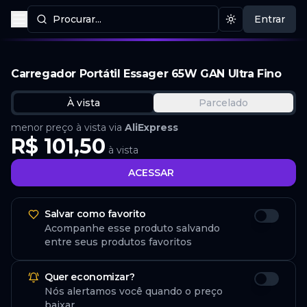
Procurar...
Entrar
Procurar produtos
Mudar tema
Carregador Portátil Essager 65W GAN Ultra Fino
À vista
Parcelado
menor preço à vista via
AliExpress
R$ 101,50
à vista
ACESSAR
Salvar como favorito
Acompanhe esse produto salvando
entre seus produtos favoritos
Quer economizar?
Nós alertamos você quando o preço
baixar