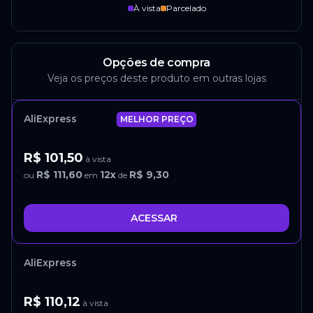
À vista
Parcelado
Opções de compra
Veja os preços deste produto em outras lojas
AliExpress
MELHOR PREÇO
R$ 101,50
à vista
R$ 111,60
12
x
R$ 9,30
ou
em
de
ACESSAR
AliExpress
R$ 110,12
à vista