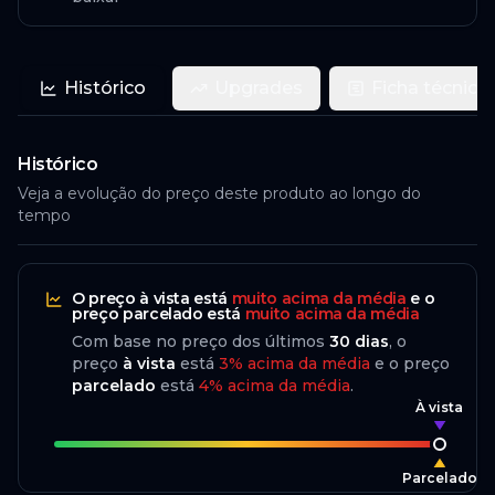
Histórico
Upgrades
Ficha técnica
Histórico
Veja a evolução do preço deste produto ao longo do
tempo
O preço
à vista
está
muito acima da média
e o
preço
parcelado
está
muito acima da média
Com base no preço dos últimos
30
dias
, o
preço
à vista
está
3
%
acima
da média
e o preço
parcelado
está
4
%
acima da média
.
À vista
Parcelado