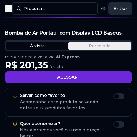
Procurar...
Entrar
Procurar produtos
Mudar tema
Bomba de Ar Portátil com Display LCD Baseus
À vista
Parcelado
menor preço à vista via
AliExpress
R$ 201,35
à vista
ACESSAR
Salvar como favorito
Acompanhe esse produto salvando
entre seus produtos favoritos
Quer economizar?
Nós alertamos você quando o preço
baixar