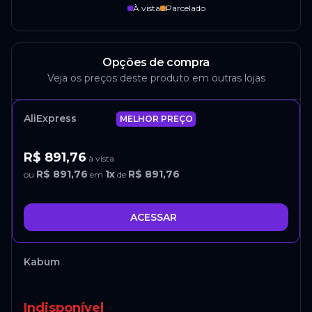
À vista
Parcelado
Opções de compra
Veja os preços deste produto em outras lojas
AliExpress
MELHOR PREÇO
R$ 891,76
à vista
R$ 891,76
1
x
R$ 891,76
ou
em
de
ACESSAR
Kabum
Indisponível