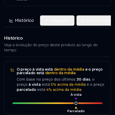
Histórico
Upgrades
Ficha técnica
Histórico
Veja a evolução do preço deste produto ao longo do
tempo
O preço
à vista
está
dentro da média
e o preço
parcelado
está
dentro da média
Com base no preço dos últimos
30
dias
, o
preço
à vista
está
5
%
acima
da média
e o preço
parcelado
está
4
%
acima da média
.
À vista
Parcelado