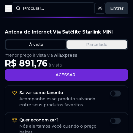
Procurar...
Entrar
Procurar produtos
Mudar tema
Antena de Internet Via Satélite Starlink MINI
À vista
Parcelado
menor preço à vista via
AliExpress
R$ 891,76
à vista
ACESSAR
Salvar como favorito
Acompanhe esse produto salvando
entre seus produtos favoritos
Quer economizar?
Nós alertamos você quando o preço
baixar